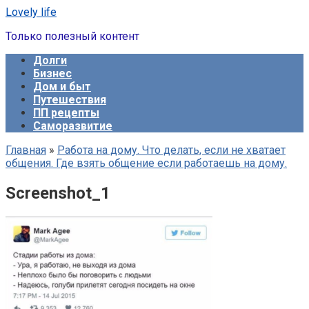
Перейти
Lovely life
к
Только полезный контент
контенту
Долги
Бизнес
Дом и быт
Путешествия
ПП рецепты
Саморазвитие
Главная
»
Работа на дому. Что делать, если не хватает
общения. Где взять общение если работаешь на дому.
Screenshot_1