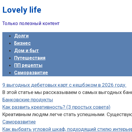
Lovely life
Перейти
к
Только полезный контент
контенту
Долги
Бизнес
Дом и быт
Путешествия
ПП рецепты
Саморазвитие
9 выгодных дебетовых карт с кешбэком в 2026 году.
В этой статье мы рассказываем о самых выгодных банк
Банковские продукты
Как развить креативность? (3 простых совета)
Креативным людям легче стать успешными. Существуют
Саморазвитие
Как выбрать угловой шкаф, подходящий стилю интерье