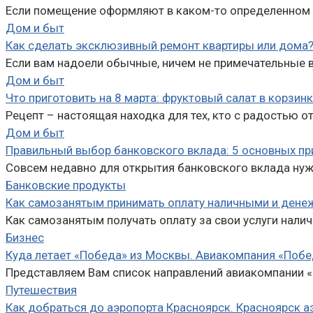
Если помещение оформляют в каком-то определенном с
Дом и быт
Как сделать эксклюзивный ремонт квартиры или дома
Если вам надоели обычные, ничем не примечательные в
Дом и быт
Что приготовить на 8 марта: фруктовый салат в корзинк
Рецепт – настоящая находка для тех, кто с радостью 
Дом и быт
Правильный выбор банковского вклада: 5 основных пр
Совсем недавно для открытия банковского вклада нуж
Банковские продукты
Как самозанятым принимать оплату наличными и дене
Как самозанятым получать оплату за свои услуги нал
Бизнес
Куда летает «Победа» из Москвы. Авиакомпания «Побед
Представляем Вам список направлений авиакомпании «
Путешествия
Как добраться до аэропорта Красноярск. Красноярск а