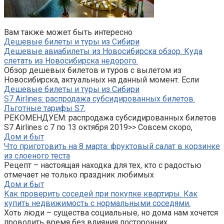
Вам также может быть интересно
Дешевые билеты и туры из Сибири
Дешевые авиабилеты из Новосибирска обзор. Куда
слетать из Новосибирска недорого.
Обзор дешевых билетов и туров с вылетом из
Новосибирска, актуальных на данный момент. Если
Дешевые билеты и туры из Сибири
S7 Airlines: распродажа субсидированных билетов.
Льготные тарифы S7.
РЕКОМЕНДУЕМ: распродажа субсидированных билетов
S7 Airlines с 7 по 13 октября 2019>> Совсем скоро,
Дом и быт
Что приготовить на 8 марта: фруктовый салат в корзинке
из слоеного теста
Рецепт – настоящая находка для тех, кто с радостью
отмечает не только праздник любимых
Дом и быт
Как проверить соседей при покупке квартиры. Как
купить недвижимость с нормальными соседями.
Хоть люди – существа социальные, но дома нам хочется
проводить время без влияния посторонних