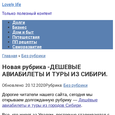
Перейти
Lovely life
к
Только полезный контент
контенту
Долги
Бизнес
Дом и быт
Путешествия
ПП рецепты
Саморазвитие
Главная
»
Без рубрики
Новая рубрика -ДЕШЕВЫЕ
АВИАБИЛЕТЫ И ТУРЫ ИЗ СИБИРИ.
Обновлено:
20.12.2020
Рубрика:
Без рубрики
Дорогие читатели нашего сайта, сегодня мы
открываем долгожданную рубрику —
Дешёвые
авиабилеты и туры из городов Сибири
.
Все, кто живет за Уралом, постоянно сталкиваются с