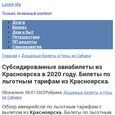
Перейти
Lovely life
к
Только полезный контент
контенту
Долги
Бизнес
Дом и быт
Путешествия
ПП рецепты
Саморазвитие
Главная
»
Дешевые билеты и туры из Сибири
Субсидированные авиабилеты из
Красноярска в 2020 году. Билеты по
льготным тарифам из Красноярска.
Обновлено:
06.01.2022
Рубрика:
Дешевые билеты и туры
из Сибири
Обзор авиарейсов по льготным тарифам с
вылетом из
Красноярска
. Билеты по льготным