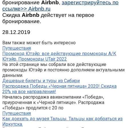
бронирование
Airbnb
,
зарегистрируйтесь по
ссылке>> Airbnb.ru
Скидка
Airbnb
действует на первое
бронирование.
28.12.2019
Вам также может быть интересно
Путешествия
Промокод Ютэйр: все действующие промокоды А/К
Ютэйр. Промокоды UTair 2022
На этой странице мы собрали все действующие
промокоды Ютэйр и постоянно дополняем актуальными
данными.
Дешевые билеты и туры из Сибири
Распродажа Победы «Черная пятница» 2020! Скидка
20% на все направления!
Началась распродажа авиакомпании «Победа»,
приуроченная к «Черной пятнице». Распродажа
«Победы» продлится с 20 по
Путешествия
Как доехать до музея Тальцы. Тальцы как добраться из
Иркутска.