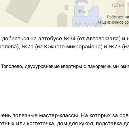
добраться на автобусе №34 (от Автовокзала) и 
олёва), №71 (из Южного микрорайона) и №73 (из 
Тополево, двухуровневые квартиры с панорамными окна
чень полезные мастер-классы. На которых за со
ных или когтеточка, дом для кукол, подставка д